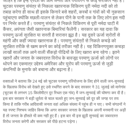
जाहिर है कि इन्हे प्रदेश की आम जनता और पर्यावरण से कोई सरोकार नहीं है।
चुटका परमाणु संयंत्र से निकला खतरनाक विकिरण पूरी नर्मदा नदी को तो
तबाह करेगा ही साथ ही इसके किनारे बसे शहरों, कस्बों व गांवों को भी नुकसान
पहुंचाएगा क्योंकि मछली-पालन से लेकर पीने के पानी तक के लिए लोग इस नदी
पर निर्भर करते हैं। परमाणु संयंत्र से निकले विकिरण से पूरी नर्मदा घाटी में
कैंसर, अपंगता जैसी खतरनाक बिमारियां फैलेंगी। सरकार का यह दावा कि
परमाणु ऊर्जा सुरक्षित या सस्ती है सरासर झूठ है। यह दूसरे ऊर्जा स्रोतों से
महंगी और कहीं ज्यादा खतरनाक है। परमाणु संयंत्रों से निकले कचड़े को
सुरक्षित तरीके से खत्म करने का कोई तरीका नही है। यह विकिरणयुक्त कचड़ा
लाखों सालों तक आने वाली सैंकड़ो पीढियों के लिए खतरा बना रहेगा। इतने
खतरों और जनता के जबरदस्त विरोध के बावजूद परमाणु ऊर्जा को लोगों पर
थोपने का एकमात्र उद्देश्य अमेरिका और युरोप की परमाणु ऊर्जा से जुड़ी
कंपनियों के मुनाफे को बचाना और बढ़ाना है।
वक्ताओं ने बताया कि 24 मई को चुटका परमाणु परियोजना के लिए होने वाली जन-सुनवाई
के खिलाफ विरोध को देखते हुए उसे स्थगित करने के बाद सरकार ने 31 जुलाई को मानेगांव
(चुटका से लगभग 15 किलोमीटर दूर स्थित एक गांव) में जन-सुनवाई की घोषणा कर दी है।
इस बार सरकार ने बड़ी धूर्तता से चाल चलते हुए जन-सुनवाई को दूर की जगह पर तय
किया है ताकि गरीब आदिवासी जनता वहां अधिक संख्या में पहुंच ही न पाए। सभी संगठनों ने
यह स्पष्ट निश्चय जाहिर किया कि अगर सरकार जनता के खिलाफ अपनी मनमानी पर अड़ी
है तो जनता के हौसले भी कम नही हुए हैं। इस बार भी इस झूठी सुनवाई का जबरदस्त
विरोध जनता करेगी और सरकार को पीछे हटना पड़ेगा।