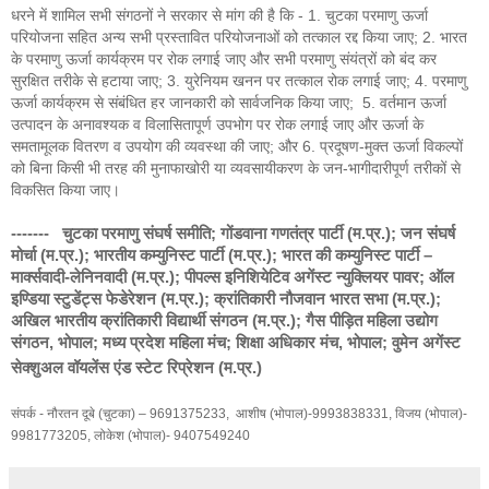
धरने में शामिल सभी संगठनों ने सरकार से मांग की है कि - 1. चुटका परमाणु ऊर्जा
परियोजना सहित अन्य सभी प्रस्तावित परियोजनाओं को तत्काल रद्द किया जाए; 2. भारत
के परमाणु ऊर्जा कार्यक्रम पर रोक लगाई जाए और सभी परमाणु संयंत्रों को बंद कर
सुरक्षित तरीके से हटाया जाए; 3. युरेनियम खनन पर तत्काल रोक लगाई जाए; 4. परमाणु
ऊर्जा कार्यक्रम से संबंधित हर जानकारी को सार्वजनिक किया जाए; 5. वर्तमान ऊर्जा
उत्पादन के अनावश्यक व विलासितापूर्ण उपभोग पर रोक लगाई जाए और ऊर्जा के
समतामूलक वितरण व उपयोग की व्यवस्था की जाए; और 6. प्रदूषण-मुक्त ऊर्जा विकल्पों
को बिना किसी भी तरह की मुनाफाखोरी या व्यवसायीकरण के जन-भागीदारीपूर्ण तरीकों से
विकसित किया जाए।
------- चुटका परमाणु संघर्ष समीति; गोंडवाना गणतंत्र पार्टी (म.प्र.); जन संघर्ष
मोर्चा (म.प्र.); भारतीय कम्युनिस्ट पार्टी (म.प्र.); भारत की कम्युनिस्ट पार्टी –
मार्क्सवादी-लेनिनवादी (म.प्र.); पीपल्स इनिशियेटिव अगेंस्ट न्युक्लियर पावर; ऑल
इण्डिया स्टुडेंट्स फेडेरेशन (म.प्र.); क्रांतिकारी नौजवान भारत सभा (म.प्र.);
अखिल भारतीय क्रांतिकारी विद्यार्थी संगठन (म.प्र.); गैस पीड़ित महिला उद्योग
संगठन, भोपाल; मध्य प्रदेश महिला मंच; शिक्षा अधिकार मंच, भोपाल; वुमेन अगेंस्ट
सेक्शुअल वॉयलेंस एंड स्टेट रिप्रेशन (म.प्र.)
संपर्क - नौरतन दूबे (चुटका) – 9691375233, आशीष (भोपाल)-9993838331, विजय (भोपाल)-
9981773205, लोकेश (भोपाल)- 9407549240