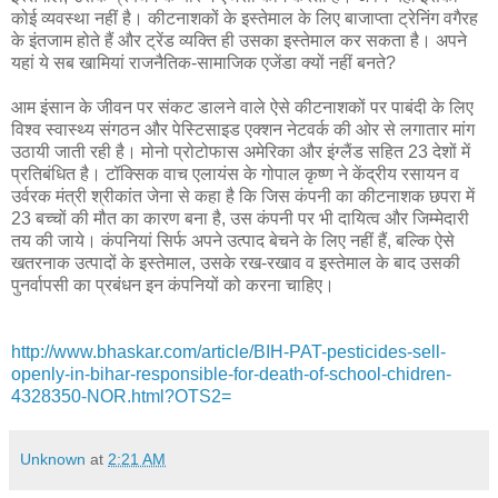
कोई व्यवस्था नहीं है। कीटनाशकों के इस्तेमाल के लिए बाजाप्ता ट्रेनिंग वगैरह
के इंतजाम होते हैं और ट्रेंड व्यक्ति ही उसका इस्तेमाल कर सकता है। अपने
यहां ये सब खामियां राजनैतिक-सामाजिक एजेंडा क्यों नहीं बनते?
आम इंसान के जीवन पर संकट डालने वाले ऐसे कीटनाशकों पर पाबंदी के लिए
विश्व स्वास्थ्य संगठन और पेस्टिसाइड एक्शन नेटवर्क की ओर से लगातार मांग
उठायी जाती रही है। मोनो प्रोटोफास अमेरिका और इंग्लैंड सहित 23 देशों में
प्रतिबंधित है। टॉक्सिक वाच एलायंस के गोपाल कृष्ण ने केंद्रीय रसायन व
उर्वरक मंत्री श्रीकांत जेना से कहा है कि जिस कंपनी का कीटनाशक छपरा में
23 बच्चों की मौत का कारण बना है, उस कंपनी पर भी दायित्व और जिम्मेदारी
तय की जाये। कंपनियां सिर्फ अपने उत्पाद बेचने के लिए नहीं हैं, बल्कि ऐसे
खतरनाक उत्पादों के इस्तेमाल, उसके रख-रखाव व इस्तेमाल के बाद उसकी
पुनर्वापसी का प्रबंधन इन कंपनियों को करना चाहिए।
http://www.bhaskar.com/article/BIH-PAT-pesticides-sell-
openly-in-bihar-responsible-for-death-of-school-chidren-
4328350-NOR.html?OTS2=
Unknown
at
2:21 AM